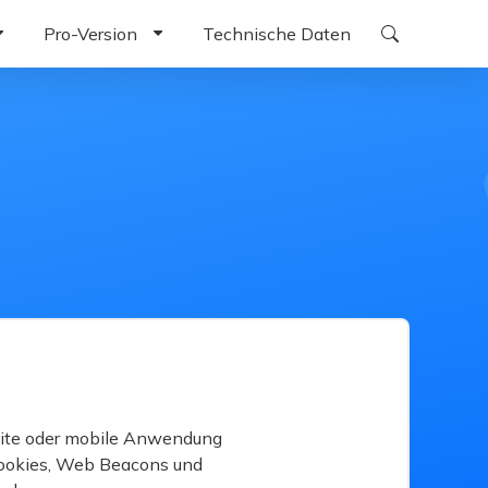
Pro-Version
Technische Daten
unterladen
ReiBoot Pro Windows herunterladen
laden
ReiBoot Pro herunterladen Mac
aden
ReiBoot Pro Android herunterladen
roid herunter
ite oder mobile Anwendung
 Cookies, Web Beacons und