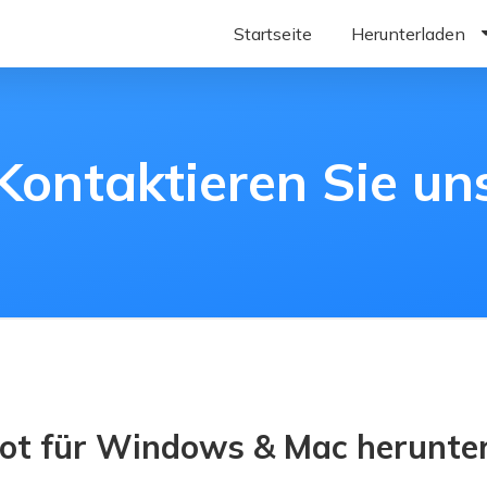
Startseite
Herunterladen
Reboot Windows her
Reboot Mac herunter
Kontaktieren Sie un
Reboot iOS herunterl
Laden Sie Reboot And
ot für Windows & Mac herunte