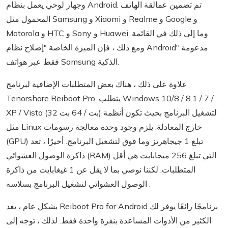
وجهاز لوحي يعمل بنظام Android. تم تضمين عمالقة الهاتف
المحمول مثل Samsung و Xiaomi و Realme و Google و
Motorola و HTC و Sony و Huawei وما إلى ذلك في القائمة.
ومع ذلك ، فإن الميزة الخاصة "إصلاح نظام Android" مدعومة
فقط عبر هواتف Samsung الذكية.
علاوة على ذلك ، هناك بعض المتطلبات الإضافية لبرنامج
Tenorshare Reiboot Pro. يتطلب Windows 10/8 / 8.1 / 7 /
XP / Vista (32 بت / 64 بت) لتشغيل البرنامج بحيث تكون أنظمة
مثل Linux خارج المعادلة. يلزم وجود وحدة معالجة رسومات
(GPU) تبلغ 1 جيجاهرتز وما فوق لتشغيل البرنامج. أخيرًا ، تعد
ذاكرة الوصول العشوائي (RAM) التي تبلغ 256 ميجابايت هي أقل
المتطلبات. لكننا نوصي بما لا يقل عن 1 غيغابايت من ذاكرة
الوصول العشوائي لتشغيل البرنامج بسلاسة .
بشكل عام ، يعد Reiboot Pro for Android برنامجًا رائعًا يوفر لك
الكثير من الأدوات المساعدة بنقرة واحدة فقط. لذلك ، توجه إلى