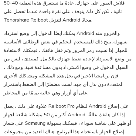
فلاش الصور على جهازك. عادةً ما تستغرق هذه العملية 40-50
ثانية ، لكن كل ذلك يتوقف على نقرة واحدة عندما تحصل على
Tenorshare Reiboot لتنزيل Android مجانًا.
يمكنك أيضًا الدخول إلى وضع استرداد Android والخروج منه
بسهولة. يتيح ذلك للمستخدم التحكم في بعض الوظائف الأساسية
للجهاز. إذا نسيت رمز المرور وتم قفل هاتفك ، فيمكنك الاستفادة
من وضع الاسترداد لإعادة ضبط جهازك بالكامل. كمبتدئ ، ليس من
السهل الدخول في وضع الاسترداد بدون مساعدة فنية. ومع ذلك ،
فإن برنامجنا الاحترافي يحل هذه المشكلة ومشاكلك الأخرى
المتعددة دون بذل أي جهد. لست مضطرًا إلى الضغط باستمرار
على أي أزرار وهي خالية تمامًا من المخاطر.
علاوة على ذلك ، يعمل Reiboot Pro لنظام Android على إصلاح
أكثر من 50 مشكلة شائعة لجهاز Android. إذا كان هاتفك عالقًا
على شعار Samsung أو ظهر على شاشة سوداء ، فيمكنك بسهولة
إصلاح الجهاز باستخدام هذا البرنامج. هناك العديد من مجموعات